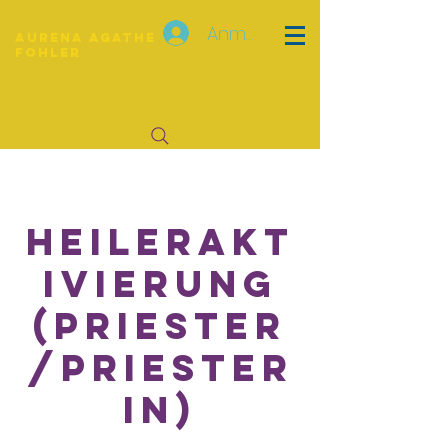
Anmelden
Aurena Agathe
Fohler
Heilerakt
ivierung
(Priester
/Priester
in)