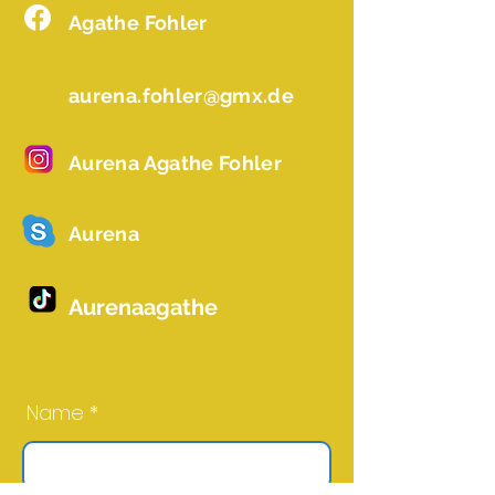
Agathe Fohler
aurena.fohler@gmx.de
Aurena Agathe Fohler
Aurena
Aurenaagathe
Name *