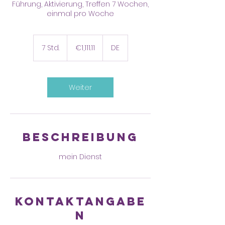
Führung, Aktivierung, Treffen 7 Wochen,
einmal pro Woche
1,111.11
euros
7 Std.
7
€1,111.11
DE
S
t
d
.
Weiter
Beschreibung
Kontaktangabe
n