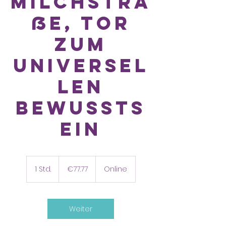
Milchstra
ße, Tor
zum
universel
len
Bewussts
ein
77.77
euros
1 Std.
1
€77.77
Online
S
t
d
Weiter