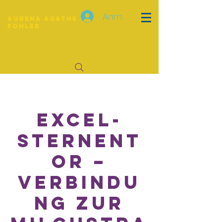
Anmelden
Aurena Agathe
Fohler
⁠Excel-
Sternent
or –
Verbindu
ng zur