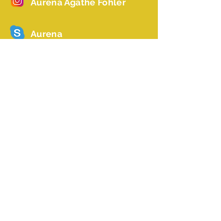
Aurena Agathe Fohler
Aurena
Aurenaagathe
Name *
Email *
Betreff