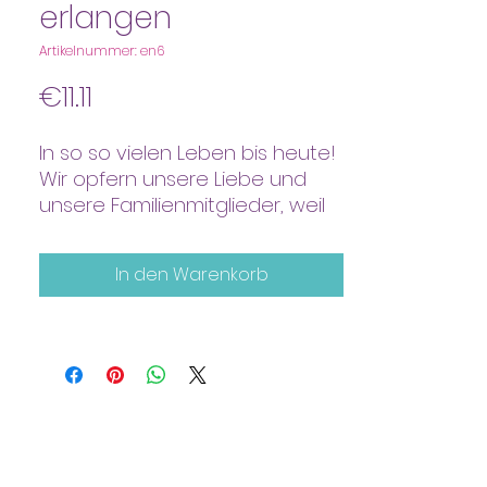
erlangen
Artikelnummer: en6
Preis
€11.11
In so so vielen Leben bis heute!
Wir opfern unsere Liebe und
unsere Familienmitglieder, weil
wir glauben, dass dies ein Teil
unseres Weges zur Erleuchtung
In den Warenkorb
ist
Lassen Sie alte Überzeugungen
los
Befreie und transformiere, dass
Liebe wehtut
Behalten Sie die Kontrolle über
Ihr eigenes Leben!