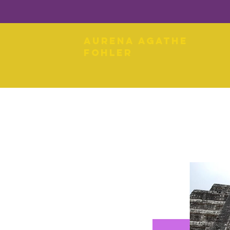
Aurena Agathe
Fohler