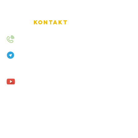
Kontakt
+49 157 9234 2720
AurenaInternational
2
Aurena Agathe
Agathe Fohler
aurena.fohler@gmx.de