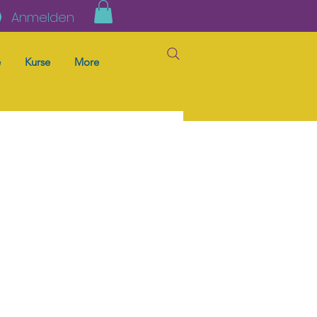
Anmelden
e
Kurse
More