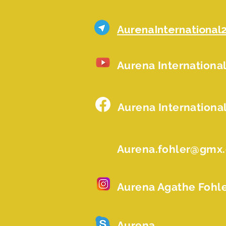
AurenaInternational
Aurena Internationa
Aurena Internationa
Aurena.fohler@gmx
Aurena Agathe Fohl
Aurena