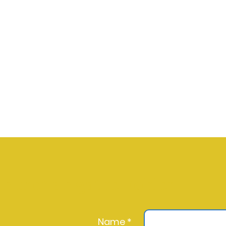
Aurena Agathe Fohler
Name *