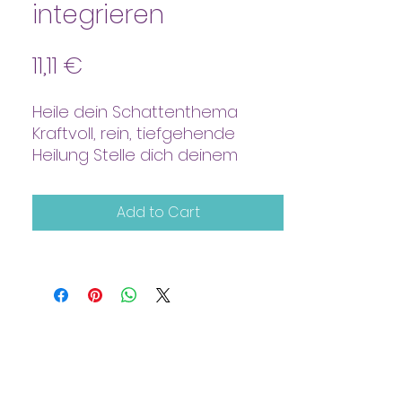
integrieren
Price
11,11 €
Heile dein Schattenthema
Kraftvoll, rein, tiefgehende
Heilung Stelle dich deinem
Schatten- bringe Licht Ins
Dunkle
Add to Cart