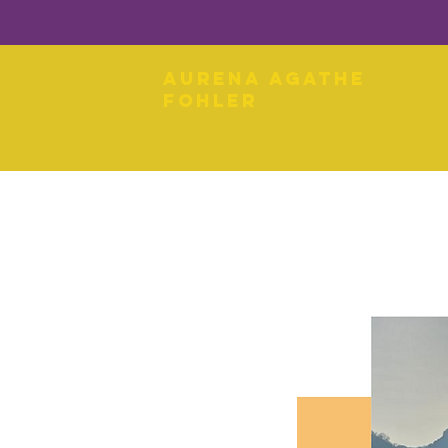
Aurena Agathe
Fohler