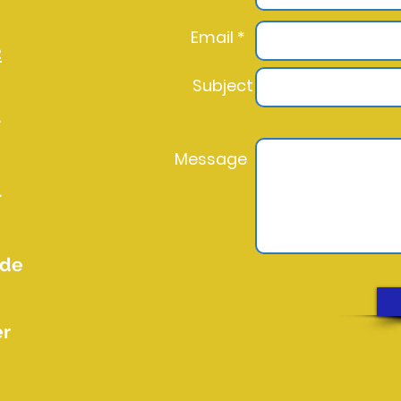
Email *
2
Subject
l
Message
l
.de
er