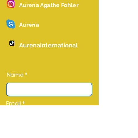
Aurena Agathe Fohler
Aurena
Aurenainternational
Name *
Email *
Subject