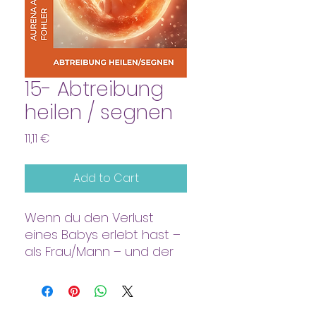
15- Abtreibung
heilen / segnen
Price
11,11 €
Add to Cart
Wenn du den Verlust
eines Babys erlebt hast –
als Frau/Mann – und der
Schmerz noch immer tief
in dir verborgen liegt, bist
du nicht allein. Hier findest