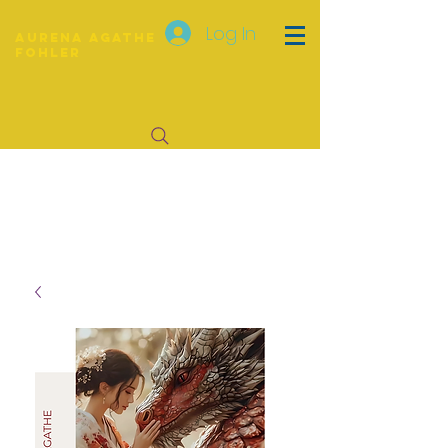
Log In
Aurena Agathe
Fohler