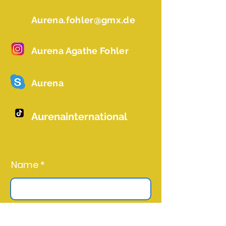
Aurena.fohler@gmx.de
Aurena Agathe Fohler
Aurena
Aurenainternational
Name *
Email *