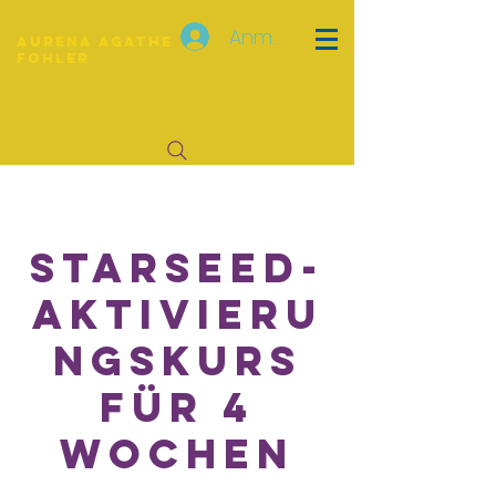
Anmelden
Aurena Agathe
Fohler
Starseed-
Aktivieru
ngskurs
für 4
Wochen