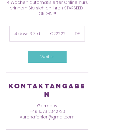
4 Wochen automatisierter Online-Kurs
erinnern Sie sich an Ihren STARSEED-
222.22
euros
4 days 3 Std.
4
€222.22
DE
d
a
y
s
Weiter
3
S
t
d
.
Kontaktangabe
n
Germany
+49 1579 2342720
Aurena.fohler@gmail.com