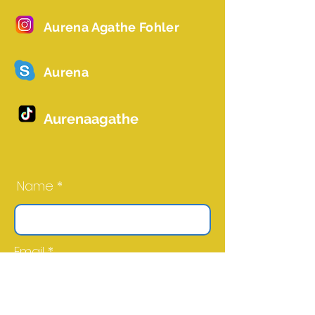
Aurena Agathe Fohler
Aurena
Aurenaagathe
Name *
Email *